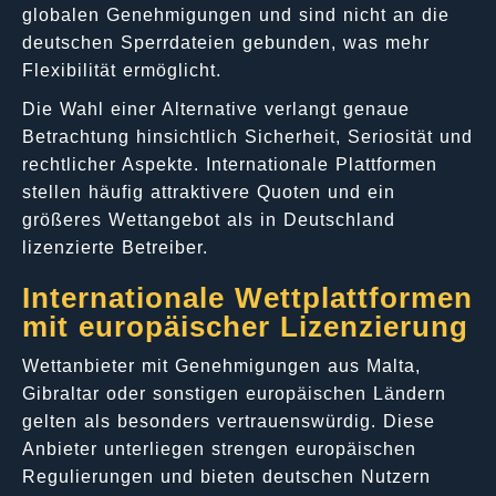
globalen Genehmigungen und sind nicht an die
deutschen Sperrdateien gebunden, was mehr
Flexibilität ermöglicht.
Die Wahl einer Alternative verlangt genaue
Betrachtung hinsichtlich Sicherheit, Seriosität und
rechtlicher Aspekte. Internationale Plattformen
stellen häufig attraktivere Quoten und ein
größeres Wettangebot als in Deutschland
lizenzierte Betreiber.
Internationale Wettplattformen
mit europäischer Lizenzierung
Wettanbieter mit Genehmigungen aus Malta,
Gibraltar oder sonstigen europäischen Ländern
gelten als besonders vertrauenswürdig. Diese
Anbieter unterliegen strengen europäischen
Regulierungen und bieten deutschen Nutzern