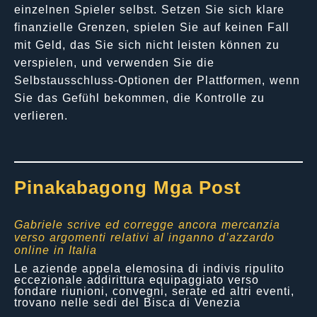
einzelnen Spieler selbst. Setzen Sie sich klare
finanzielle Grenzen, spielen Sie auf keinen Fall
mit Geld, das Sie sich nicht leisten können zu
verspielen, und verwenden Sie die
Selbstausschluss-Optionen der Plattformen, wenn
Sie das Gefühl bekommen, die Kontrolle zu
verlieren.
Pinakabagong Mga Post
Gabriele scrive ed corregge ancora mercanzia
verso argomenti relativi al inganno d’azzardo
online in Italia
Le aziende appela elemosina di indivis ripulito
eccezionale addirittura equipaggiato verso
fondare riunioni, convegni, serate ed altri eventi,
trovano nelle sedi del Bisca di Venezia