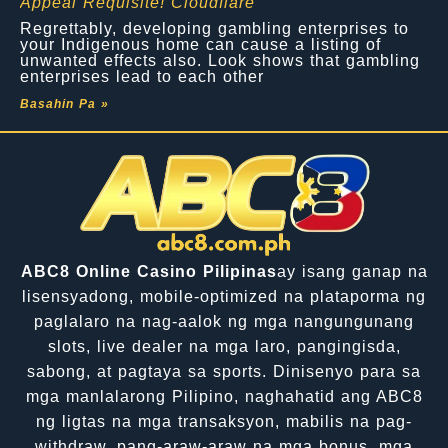
Appeal Requisite! Cloudflare
Regrettably, developing gambling enterprises to
your Indigenous home can cause a listing of
unwanted effects also. Look shows that gambling
enterprises lead to each other
Basahin Pa »
ABC8 Online Casino Pilipinas
ay isang ganap na
lisensyadong, mobile-optimized na plataporma ng
paglalaro na nag-aalok ng mga nangungunang
slots, live dealer na mga laro, pangingisda,
sabong, at pagtaya sa sports. Dinisenyo para sa
mga manlalarong Pilipino, naghahatid ang ABC8
ng ligtas na mga transaksyon, mabilis na pag-
withdraw, pang-araw-araw na mga bonus, mga