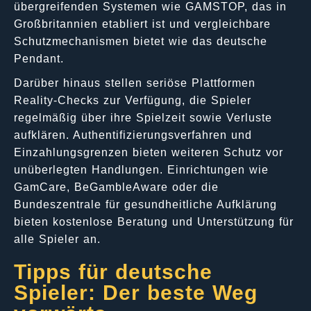
übergreifenden Systemen wie GAMSTOP, das in
Großbritannien etabliert ist und vergleichbare
Schutzmechanismen bietet wie das deutsche
Pendant.
Darüber hinaus stellen seriöse Plattformen
Reality-Checks zur Verfügung, die Spieler
regelmäßig über ihre Spielzeit sowie Verluste
aufklären. Authentifizierungsverfahren und
Einzahlungsgrenzen bieten weiteren Schutz vor
unüberlegten Handlungen. Einrichtungen wie
GamCare, BeGambleAware oder die
Bundeszentrale für gesundheitliche Aufklärung
bieten kostenlose Beratung und Unterstützung für
alle Spieler an.
Tipps für deutsche
Spieler: Der beste Weg