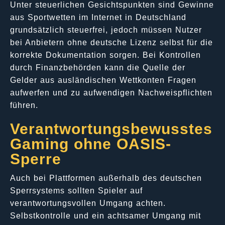
Unter steuerlichen Gesichtspunkten sind Gewinne
aus Sportwetten im Internet in Deutschland
grundsätzlich steuerfrei, jedoch müssen Nutzer
bei Anbietern ohne deutsche Lizenz selbst für die
korrekte Dokumentation sorgen. Bei Kontrollen
durch Finanzbehörden kann die Quelle der
Gelder aus ausländischen Wettkonten Fragen
aufwerfen und zu aufwendigen Nachweispflichten
führen.
Verantwortungsbewusstes
Gaming ohne OASIS-
Sperre
Auch bei Plattformen außerhalb des deutschen
Sperrsystems sollten Spieler auf
verantwortungsvollen Umgang achten.
Selbstkontrolle und ein achtsamer Umgang mit