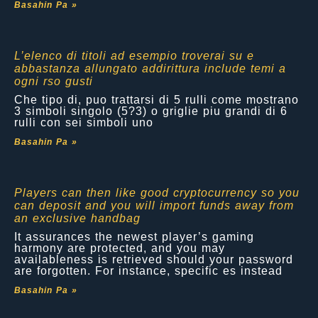
Basahin Pa »
L’elenco di titoli ad esempio troverai su e
abbastanza allungato addirittura include temi a
ogni rso gusti
Che tipo di, puo trattarsi di 5 rulli come mostrano
3 simboli singolo (5?3) o griglie piu grandi di 6
rulli con sei simboli uno
Basahin Pa »
Players can then like good cryptocurrency so you
can deposit and you will import funds away from
an exclusive handbag
It assurances the newest player’s gaming
harmony are protected, and you may
availableness is retrieved should your password
are forgotten. For instance, specific es instead
Basahin Pa »