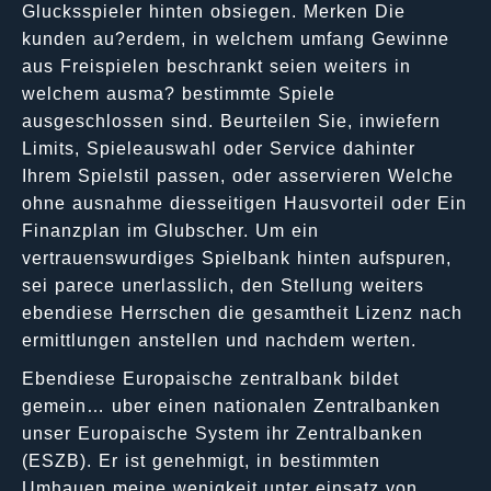
Glucksspieler hinten obsiegen. Merken Die
kunden au?erdem, in welchem umfang Gewinne
aus Freispielen beschrankt seien weiters in
welchem ausma? bestimmte Spiele
ausgeschlossen sind. Beurteilen Sie, inwiefern
Limits, Spieleauswahl oder Service dahinter
Ihrem Spielstil passen, oder asservieren Welche
ohne ausnahme diesseitigen Hausvorteil oder Ein
Finanzplan im Glubscher. Um ein
vertrauenswurdiges Spielbank hinten aufspuren,
sei parece unerlasslich, den Stellung weiters
ebendiese Herrschen die gesamtheit Lizenz nach
ermittlungen anstellen und nachdem werten.
Ebendiese Europaische zentralbank bildet
gemein… uber einen nationalen Zentralbanken
unser Europaische System ihr Zentralbanken
(ESZB). Er ist genehmigt, in bestimmten
Umhauen meine wenigkeit unter einsatz von