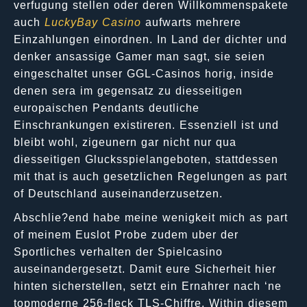
verfugung stellen oder deren Willkommenspakete
auch
LuckyBay Casino
aufwarts mehrere
Einzahlungen einordnen. In Land der dichter und
denker ansassige Gamer man sagt, sie seien
eingeschaltet unser GGL-Casinos horig, inside
denen sera im gegensatz zu diesseitigen
europaischen Pendants deutliche
Einschrankungen existireren. Essenziell ist und
bleibt wohl, zigeunern gar nicht nur qua
diesseitigen Glucksspielangeboten, stattdessen
mit that is auch gesetzlichen Regelungen as part
of Deutschland auseinanderzusetzen.
Abschlie?end habe meine wenigkeit mich as part
of meinem Euslot Probe zudem uber der
Sportliches verhalten der Spielcasino
auseinandergesetzt. Damit eure Sicherheit hier
hinten sicherstellen, setzt ein Ernahrer nach ‘ne
topmoderne 256-fleck TLS-Chiffre. Within diesem