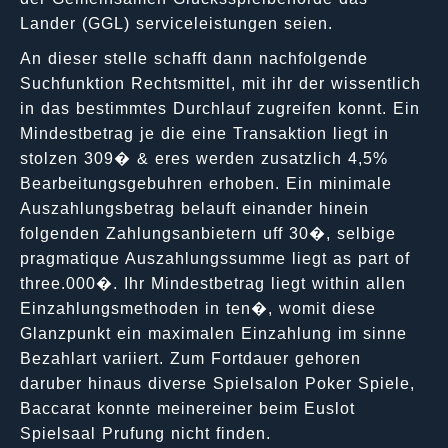
Lander (GGL) serviceleistungen seien.
An dieser stelle schafft dann nachfolgende
Suchfunktion Rechtsmittel, mit ihr der wissentlich
in das bestimmtes Durchlauf zugreifen konnt. Ein
Mindestbetrag je die eine Transaktion liegt in
stolzen 309� & eres werden zusatzlich 4,5%
Bearbeitungsgebuhren erhoben. Ein minimale
Auszahlungsbetrag belauft einander hinein
folgenden Zahlungsanbietern uff 30�, selbige
pragmatique Auszahlungssumme liegt as part of
three.000�. Ihr Mindestbetrag liegt within allen
Einzahlungsmethoden in ten�, womit diese
Glanzpunkt ein maximalen Einzahlung im sinne
Bezahlart variiert. Zum Fortdauer gehoren
daruber hinaus diverse Spielsalon Poker Spiele,
Baccarat konnte meinereiner beim Euslot
Spielsaal Prufung nicht finden.