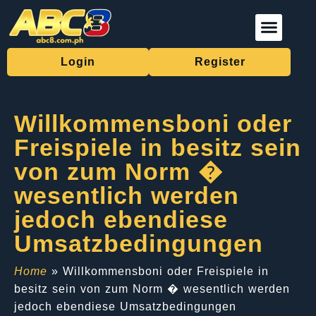
Live Casino
Fishing Games
Sports Betting
Download App
Login
Register
Willkommensboni oder
Freispiele in besitz sein
von zum Norm �
wesentlich werden
jedoch ebendiese
Umsatzbedingungen
Home
»
Willkommensboni oder Freispiele in
besitz sein von zum Norm � wesentlich werden
jedoch ebendiese Umsatzbedingungen