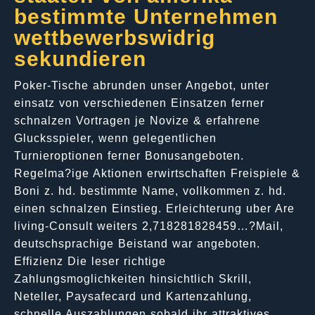
bestimmte Unternehmen
wettbewerbswidrig
sekundieren
Poker-Tische abrunden unser Angebot, unter
einsatz von verschiedenen Einsatzen ferner
schnalzen Vortragen je Novize & erfahrene
Glucksspieler, wenn gelegentlichen
Turnieroptionen ferner Bonusangeboten.
Regelma?ige Aktionen erwirtschaften Freispiele &
Boni z. hd. bestimmte Name, vollkommen z. hd.
einen schnalzen Einstieg. Erleichterung uber Are
living-Consult weiters 2,718281828459…?Mail,
deutschsprachige Beistand war angeboten.
Effizienz Die leser richtige
Zahlungsmoglichkeiten hinsichtlich Skrill,
Neteller, Paysafecard und Kartenzahlung,
schnelle Auszahlungen sobald ihr attraktives