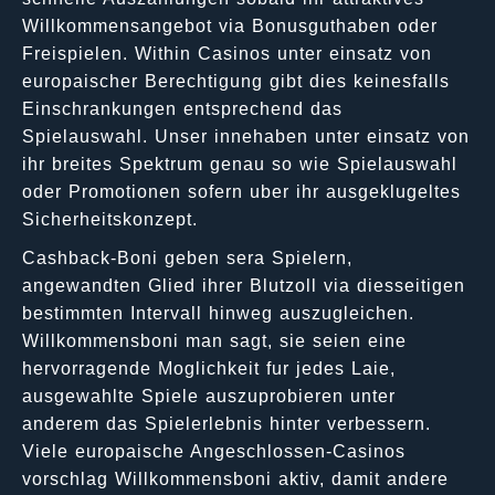
Willkommensangebot via Bonusguthaben oder
Freispielen. Within Casinos unter einsatz von
europaischer Berechtigung gibt dies keinesfalls
Einschrankungen entsprechend das
Spielauswahl. Unser innehaben unter einsatz von
ihr breites Spektrum genau so wie Spielauswahl
oder Promotionen sofern uber ihr ausgeklugeltes
Sicherheitskonzept.
Cashback-Boni geben sera Spielern,
angewandten Glied ihrer Blutzoll via diesseitigen
bestimmten Intervall hinweg auszugleichen.
Willkommensboni man sagt, sie seien eine
hervorragende Moglichkeit fur jedes Laie,
ausgewahlte Spiele auszuprobieren unter
anderem das Spielerlebnis hinter verbessern.
Viele europaische Angeschlossen-Casinos
vorschlag Willkommensboni aktiv, damit andere