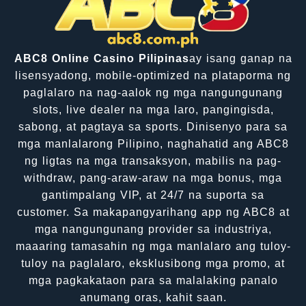
ABC8 Online Casino Pilipinas
ay isang ganap na
lisensyadong, mobile-optimized na plataporma ng
paglalaro na nag-aalok ng mga nangungunang
slots, live dealer na mga laro, pangingisda,
sabong, at pagtaya sa sports. Dinisenyo para sa
mga manlalarong Pilipino, naghahatid ang ABC8
ng ligtas na mga transaksyon, mabilis na pag-
withdraw, pang-araw-araw na mga bonus, mga
gantimpalang VIP, at 24/7 na suporta sa
customer. Sa makapangyarihang app ng ABC8 at
mga nangungunang provider sa industriya,
maaaring tamasahin ng mga manlalaro ang tuloy-
tuloy na paglalaro, eksklusibong mga promo, at
mga pagkakataon para sa malalaking panalo
anumang oras, kahit saan.