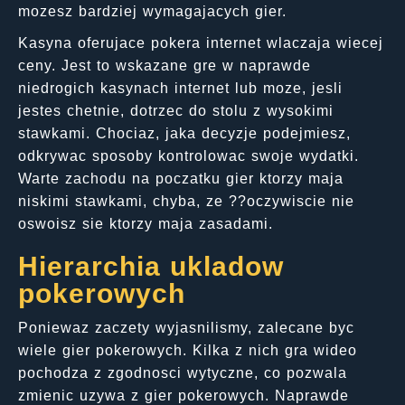
mozesz bardziej wymagajacych gier.
Kasyna oferujace pokera internet wlaczaja wiecej
ceny. Jest to wskazane gre w naprawde
niedrogich kasynach internet lub moze, jesli
jestes chetnie, dotrzec do stolu z wysokimi
stawkami. Chociaz, jaka decyzje podejmiesz,
odkrywac sposoby kontrolowac swoje wydatki.
Warte zachodu na poczatku gier ktorzy maja
niskimi stawkami, chyba, ze ??oczywiscie nie
oswoisz sie ktorzy maja zasadami.
Hierarchia ukladow
pokerowych
Poniewaz zaczety wyjasnilismy, zalecane byc
wiele gier pokerowych. Kilka z nich gra wideo
pochodza z zgodnosci wytyczne, co pozwala
zmienic uzywa z gier pokerowych. Naprawde