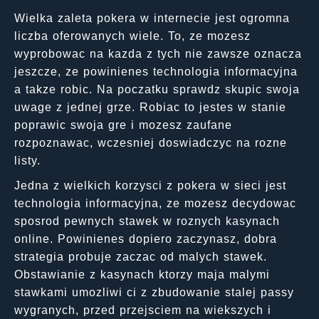
Wielka zaleta pokera w internecie jest ogromna
liczba oferowanych wiele. To, ze mozesz
wyprobowac na kazda z tych nie zawsze oznacza
jeszcze, ze powinienes technologia informacyjna
a takze robic. Na poczatku sprawdz skupic swoja
uwage z jednej grze. Robiac to jestes w stanie
poprawic swoja gre i mozesz zaufane
rozpoznawac, wczesniej doswiadczyc na rozne
listy.
Jedna z wielkich korzysci z pokera w sieci jest
technologia informacyjna, ze mozesz decydowac
sposrod pewnych stawek w roznych kasynach
online. Powinienes dopiero zaczynasz, dobra
strategia probuje zaczac od malych stawek.
Obstawianie z kasynach ktorzy maja malymi
stawkami umozliwi ci z zbudowanie stalej passy
wygranych, przed przejsciem na wiekszych i