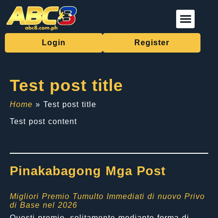
Live Casino
Fishing Games
Sports Betting
Download App
Login
Register
Test post title
Home
»
Test post title
Test post content
Pinakabagong Mga Post
Migliori Premio Tumulto Immediati di nuovo Privo
di Base nel 2026
Questi premio, solitamente mediante forma di