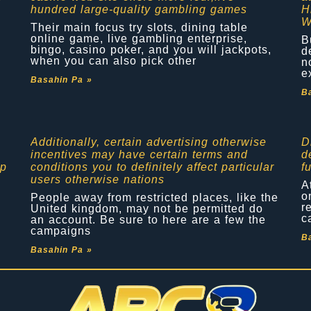
hundred large-quality gambling games
H
W
Their main focus try slots, dining table
online game, live gambling enterprise,
B
bingo, casino poker, and you will jackpots,
d
when you can also pick other
n
e
Basahin Pa »
B
Additionally, certain advertising otherwise
D
incentives may have certain terms and
d
lp
conditions you to definitely affect particular
f
users otherwise nations
A
o
People away from restricted places, like the
r
United kingdom, may not be permitted do
c
an account. Be sure to here are a few the
campaigns
B
Basahin Pa »