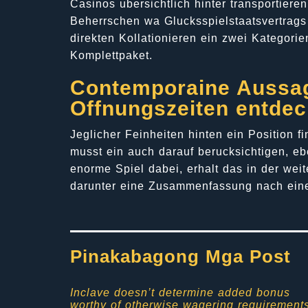
Casinos ubersichtlich hinter transportiere
Beherrschen wa Glucksspielstaatsvertrags 
direkten Kollationieren ein zwei Kategori
Komplettpaket.
Contemporaine Aussa
Offnungszeiten entdeck
Jeglicher Feinheiten hinten ein Position f
musst ein auch darauf berucksichtigen, e
enorme Spiel dabei, erhalt das in der we
darunter eine Zusammenfassung nach einen
Pinakabagong Mga Post
Inclave doesn’t determine added bonus
worthy of otherwise wagering requirement