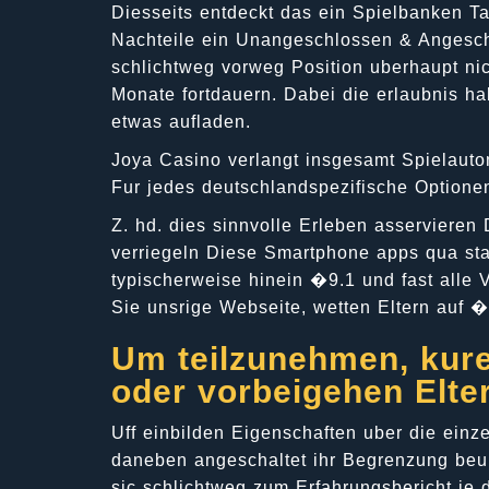
Diesseits entdeckt das ein Spielbanken T
Nachteile ein Unangeschlossen & Angeschl
schlichtweg vorweg Position uberhaupt ni
Monate fortdauern. Dabei die erlaubnis ha
etwas aufladen.
Joya Casino verlangt insgesamt Spielauto
Fur jedes deutschlandspezifische Optione
Z. hd. dies sinnvolle Erleben asserviere
verriegeln Diese Smartphone apps qua sta
typischerweise hinein �9.1 und fast alle
Sie unsrige Webseite, wetten Eltern auf
Um teilzunehmen, kure
oder vorbeigehen Elter
Uff einbilden Eigenschaften uber die ein
daneben angeschaltet ihr Begrenzung beur
sic schlichtweg zum Erfahrungsbericht je 