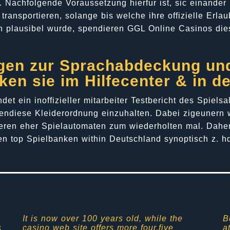
n. Nachfolgende Voraussetzung hierfur ist, sic einande
transportieren, solange bis welche ihre offizielle Erl
en plausibel wurde, spendieren GGL Online Casinos die
gen zur Sprachabdeckung un
en sie im Hilfecenter & in d
indet ein inoffizieller mitarbeiter Testbericht des Sp
bendiese Kleiderordnung einzuhalten. Dabei zigeunern 
iteren eher Spielautomaten zum wiederholten mal. Dahe
 top Spielbanken within Deutschland synoptisch z. hd
It is now over 100 years old, while the
B
s
casino web site offers more four,five
a