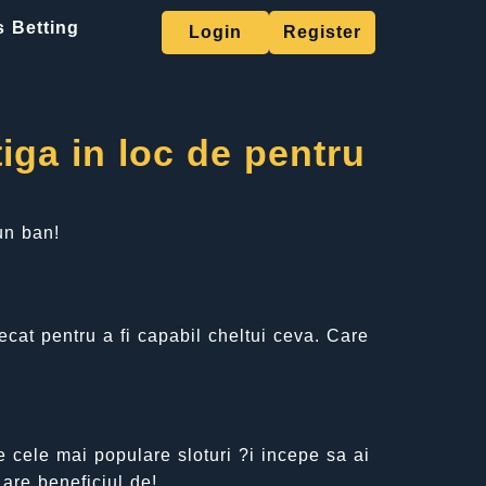
s Betting
Login
Register
iga in loc de pentru
un ban!
cat pentru a fi capabil cheltui ceva. Care
 cele mai populare sloturi ?i incepe sa ai
 are beneficiul de!