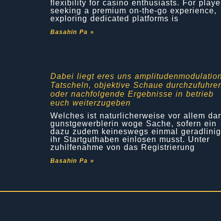
flexibility for casino enthusiasts. For playe
seeking a premium on-the-go experience,
exploring dedicated platforms is
Basahin Pa »
Dabei liegt eres uns amplitudenmodulatio
Tatscheln, objektive Schaue durchzufuhre
oder nachfolgende Ergebnisse in betrieb
euch weiterzugeben
Welches ist naturlicherweise vor allem da
gunstgewerblerin woge Sache, sofern ein
dazu zudem keineswegs einmal geradlinig
ihr Startguthaben einlosen musst. Unter
zuhilfenahme von das Registrierung
Basahin Pa »