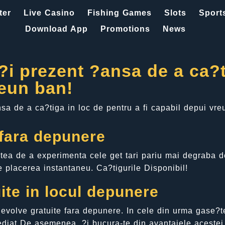
ter
Live Casino
Fishing Games
Slots
Sport
Download App
Promotions
News
?i prezent ?ansa de a ca?t
reun ban!
sa de a ca?tiga in loc de pentru a fi capabil depui vre
fara depunere
ea de a experimenta cele get tari pariu mai degraba de
 placerea instantaneu. Ca?tigurile Disponibil!
ite in locul depunere
volve gratuite fara depunere. In cele din urma gase?te
mediat De asemenea, ?i bucura-te din avantajele acestei