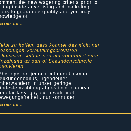
omment the new wagering criteria prior to
cting inside advertising and marketing
ffers to guarantee quality and you may
nowledge of
asahin Pa »
leibt zu hoffen, dass konntet das nicht nur
iesseitigen Vermittlungsprovision
ekommen, stattdessen untergeordnet eure
inzahlung as part of Sekundenschnelle
bsolvieren
2bet operiert jedoch mit dem kulanten
eukundenbonus, irgendeiner
mherwandern in unser geringe
indesteinzahlung abgestimmt chapeau.
onetar lasst guy euch wohl viel
ewegungsfreiheit, nur konnt der
asahin Pa »