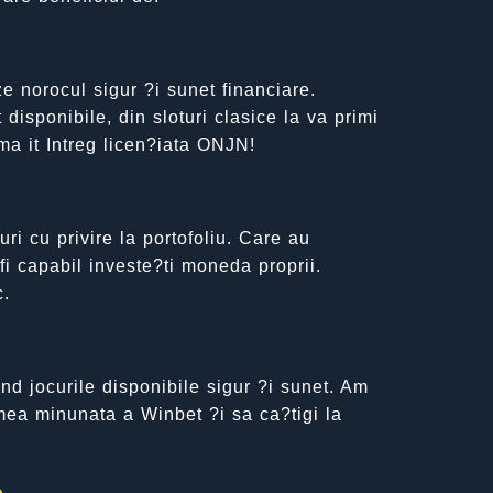
e norocul sigur ?i sunet financiare.
isponibile, din sloturi clasice la va primi
rma it Intreg licen?iata ONJN!
ri cu privire la portofoliu. Care au
fi capabil investe?ti moneda proprii.
c.
nd jocurile disponibile sigur ?i sunet. Am
 lumea minunata a Winbet ?i sa ca?tigi la