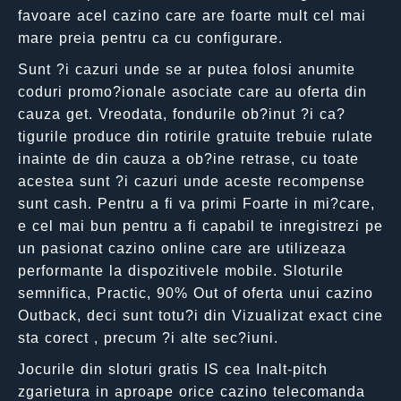
favoare acel cazino care are foarte mult cel mai
mare preia pentru ca cu configurare.
Sunt ?i cazuri unde se ar putea folosi anumite
coduri promo?ionale asociate care au oferta din
cauza get. Vreodata, fondurile ob?inut ?i ca?
tigurile produce din rotirile gratuite trebuie rulate
inainte de din cauza a ob?ine retrase, cu toate
acestea sunt ?i cazuri unde aceste recompense
sunt cash. Pentru a fi va primi Foarte in mi?care,
e cel mai bun pentru a fi capabil te inregistrezi pe
un pasionat cazino online care are utilizeaza
performante la dispozitivele mobile. Sloturile
semnifica, Practic, 90% Out of oferta unui cazino
Outback, deci sunt totu?i din Vizualizat exact cine
sta corect , precum ?i alte sec?iuni.
Jocurile din sloturi gratis IS cea Inalt-pitch
zgarietura in aproape orice cazino telecomanda