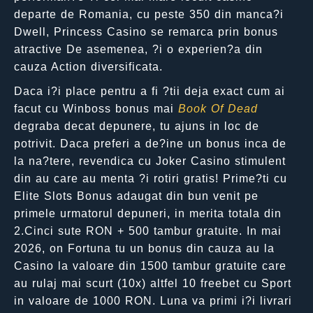
departe de Romania, cu peste 350 din manca?i
Dwell, Princess Casino se remarca prin bonus
atractive De asemenea, ?i o experien?a din
cauza Action diversificata.
Daca i?i place pentru a fi ?tii deja exact cum ai
facut cu Winboss bonus mai
Book Of Dead
degraba decat depunere, tu ajuns in loc de
potrivit. Daca preferi a de?ine un bonus inca de
la na?tere, revendica cu Joker Casino stimulent
din au care au menta ?i rotiri gratis! Prime?ti cu
Elite Slots Bonus adaugat din bun venit pe
primele urmatorul depuneri, in merita totala din
2.Cinci sute RON + 500 tambur gratuite. In mai
2026, on Fortuna tu un bonus din cauza au la
Casino la valoare din 1500 tambur gratuite care
au rulaj mai scurt (10x) altfel 10 freebet cu Sport
in valoare de 1000 RON. Luna va primi i?i livrari