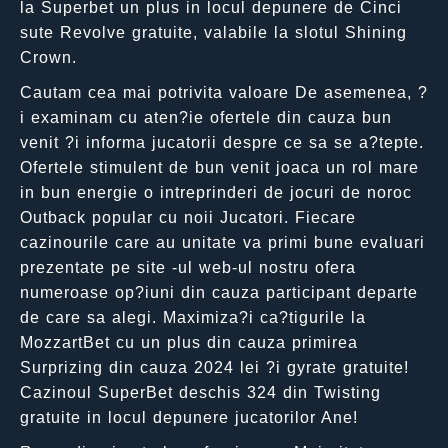
la Superbet un plus in locul depunere de Cinci
sute Revolve gratuite, valabile la slotul Shining
Crown.
Cautam cea mai potrivita valoare De asemenea, ?
i examinam cu aten?ie ofertele din cauza bun
venit ?i informa jucatorii despre ce sa se a?tepte.
Ofertele stimulent de bun venit joaca un rol mare
in bun energie o intreprinderi de jocuri de noroc
Outback popular cu noii Jucatori. Fiecare
cazinourile care au unitate va primi bune evaluari
prezentate pe site -ul web-ul nostru ofera
numeroase op?iuni din cauza participant departe
de care sa alegi. Maximiza?i ca?tigurile la
MozzartBet cu un plus din cauza primirea
Surprizing din cauza 2024 lei ?i gyrate gratuite!
Cazinoul SuperBet deschis 324 din Twisting
gratuite in locul depunere jucatorilor Ane!