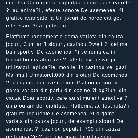
cincilea Chirurgie o majoritate dintre acestea role
?i au anima?ii, efecte sonore De asemenea, ?i
grafice avansate la Un jocuri de noroc cat get
interesant ?i ar putea au.
Platforma randament o gama variata din cauza
jocuri, Cum ar fi sloturi, cazinou Dwell ?i cel mai
bun sportiv, De asemenea, ?i se remarca in
timpul bonus atractive ?i oferte exclusive pe
utilizatorii aplica?iei mobile. In cazinou vei gasi
Mai mult Urmatorul.000 din sloturi De asemenea,
?i consuma din live casino. Platforma sunt o
gama variata din pariu din cazino ?i op?iuni din
cauza Doar sportiv, care au stimulent atractive ?i
un program de loialitate. Platforma au fost rota?ii
gratuite recurente De asemenea, ?i o gama
variata din cauza jocuri, de exemplu sloturi De
asemenea, ?i cazinou populat. 700 din cauza
performan?e ?i cel mai mare locuit casino