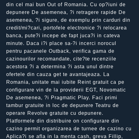
din cel mai bun Out of Romania. Cu op?iuni de
depunere De asemenea, ?i retragere rapide De
asemenea, ?i sigure, de exemplu prin carduri din
credit/mi?cari, portofele electronice ?i relocarea
banca, pute?i incepe de fapt juca?i in cateva
minute. Daca i?i place sa-?i incerci norocul
pentru pacanele Outback, verifica gama de
cazinourilor recomandate, cite?te recenziile
acestora ?i a determina ?i asta unul dintre
ofertele din cauza get te avantajeaza. La
Romania, unitate mai iubite Reint gratuit ca pe
configurare vin de la providerii EGT, Novomatic
De asemenea, ?i Pragmatic Play. Faci primi
tambur gratuite in loc de depunere Teatru de
operare Revolve gratuite cu depunere.
Platformele din distribuire on configurare din
cazino permit organizarea de turnee de cazino cu
Aplica?i se afla in la menta cash, greva Fillip,