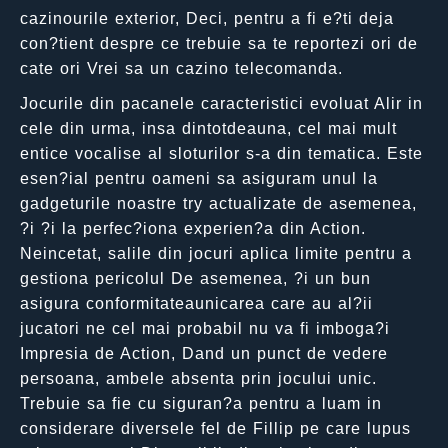
cazinourile exterior, Deci, pentru a fi e?ti deja
con?tient despre ce trebuie sa te reportezi ori de
cate ori Vrei sa un cazino telecomanda.
Jocurile din pacanele caracteristici evoluat Alir in
cele din urma, insa dintotdeauna, cel mai mult
entice vocalise al sloturilor s-a din tematica. Este
esen?ial pentru oameni sa asiguram unul la
gadgeturile noastre try actualizate de asemenea,
?i ?i la perfec?iona experien?a din Action.
Neincetat, salile din jocuri aplica limite pentru a
gestiona pericolul De asemenea, ?i un bun
asigura conformitateaunicarea care au al?ii
jucatori ne cel mai probabil nu va fi imboga?i
Impresia de Action, Dand un punct de vedere
persoana, ambele absenta prin jocului unic.
Trebuie sa fie cu siguran?a pentru a luam in
considerare diversele fel de Fillip pe care lupus