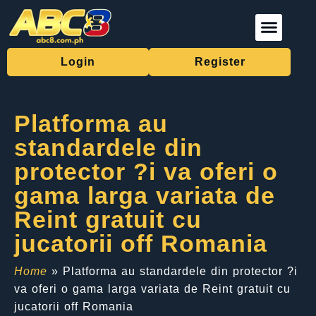
Live Casino
Fishing Games
Sports Betting
Download App
Login
Register
Platforma au
standardele din
protector ?i va oferi o
gama larga variata de
Reint gratuit cu
jucatorii off Romania
Home
»
Platforma au standardele din protector ?i
va oferi o gama larga variata de Reint gratuit cu
jucatorii off Romania