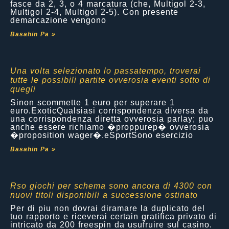
fasce da 2, 3, o 4 marcatura (che, Multigol 2-3,
Multigol 2-4, Multigol 2-5). Con presente
demarcazione vengono
Basahin Pa »
Una volta selezionato lo passatempo, troverai
tutte le possibili partite ovverosia eventi sotto di
quegli
Sinon scommette 1 euro per superare 1
euro.ExoticQualsiasi corrispondenza diversa da
una corrispondenza diretta ovverosia parlay; puo
anche essere richiamo �proppurep� ovverosia
�proposition wager�.eSportSono esercizio
Basahin Pa »
Rso giochi per schema sono ancora di 4300 con
nuovi titoli disponibili a successione ostinato
Per di piu non dovrai diramare la duplicato del
tuo rapporto e riceverai certain gratifica privato di
intricato da 200 freespin da usufruire sul casino.