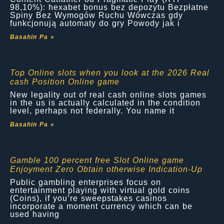
98,10%): hexabet bonus bez depozytu Bezpłatne
Spiny Bez Wymogów Ruchu Wówczas gdy
funkcjonują automaty do gry Powody jak i
Basahin Pa »
Top Online slots when you look at the 2026 Real
cash Position Online game
New legality out of real cash online slots games
in the us is actually calculated in the condition
level, perhaps not federally. You name it
Basahin Pa »
Gamble 100 percent free Slot Online game
Enjoyment Zero Obtain otherwise Indication-Up
Public gambling enterprises focus on
entertainment playing with virtual gold coins
(Coins), if you’re sweepstakes casinos
incorporate a moment currency which can be
used having