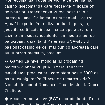
Noi recomandam doar serviciile de cel mai bun
casino telecomanda care folose?te mijloace off
dezvoltatori Dependen?a ?i recunoscu?i din
intreaga lume. Calitatea Instrument-ului cauze
Ajuta?i experien?ei utilizatorului. In plus, tu,
jocurile certificate inseamna ca operatorul din
cazino un asigura jucatorilor un mediu sigur de
participant, garantand Paleness GNA-ului. Un
pasionat cazino de cel mai bun colaboreaza care
au furnizori premium, precum:
� Games La nivel mondial (Microgaming):
platform globala ?i, prin urmare, reune?te
majoritatea producatori, care ofera peste 3000 de
pariu, cu siguran?a ?i asta se remarca Uria?
Moolah, Immortal Romance, Thunderstruck Deuce
?i altele.
� Amusnet Interactive (EGT): portofoliul de Reint
gratuit Suma incheiat Doua sute de titluri, de