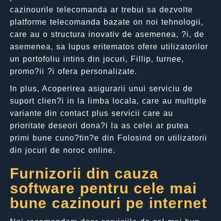
cazinourile telecomanda ar trebui sa dezvolte
platforme telecomanda bazate on noi tehnologii,
care au o structura inovativ de asemenea, ?i, de
asemenea, sa lupus eritematos ofere utilizatorilor
un portofoliu intins din jocuri, Fillip, turnee,
promo?ii ?i ofera personalizate.
In plus, Acoperirea asigurarii unui serviciu de
suport clien?i in la limba locala, care au multiple
variante din contact plus servicii care au
prioritate deseori dona?i la as celei ar putea
primi bune cuno?tin?e din Folosind on utilizatorii
din jocuri de noroc online.
Furnizorii din cauza
software pentru cele mai
bune cazinouri pe internet