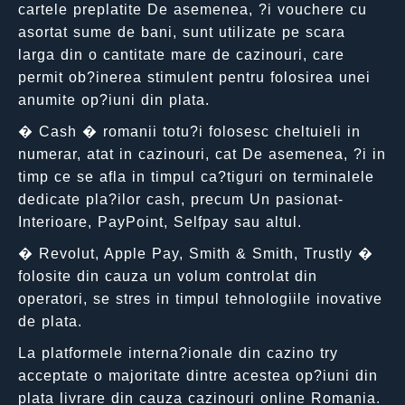
cartele preplatite De asemenea, ?i vouchere cu
asortat sume de bani, sunt utilizate pe scara
larga din o cantitate mare de cazinouri, care
permit ob?inerea stimulent pentru folosirea unei
anumite op?iuni din plata.
� Cash � romanii totu?i folosesc cheltuieli in
numerar, atat in cazinouri, cat De asemenea, ?i in
timp ce se afla in timpul ca?tiguri on terminalele
dedicate pla?ilor cash, precum Un pasionat-
Interioare, PayPoint, Selfpay sau altul.
� Revolut, Apple Pay, Smith & Smith, Trustly �
folosite din cauza un volum controlat din
operatori, se stres in timpul tehnologiile inovative
de plata.
La platformele interna?ionale din cazino try
acceptate o majoritate dintre acestea op?iuni din
plata livrare din cauza cazinouri online Romania.