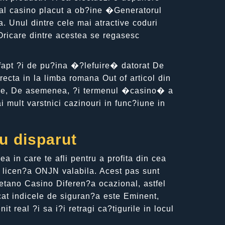
nal casino placut a ob?ine �Generatorul
. Unul dintre cele mai atractive coduri
ricare dintre acestea se regasesc
e fapt ?i de pu?ina �?lefuire� datorat De
cta in la limba romana Out of articol din
lume, De asemenea, ?i termenul �casino� a
i mult varstnici cazinouri in func?iune in
u disparut
 in care te afli pentru a profita din cea
o licen?a ONJN valabila. Acest pas sunt
Betano Casino Diferen?a ocazional, astfel
 cat indicele de siguran?a este Eminent,
t real ?i sa i?i retragi ca?tigurile in locul