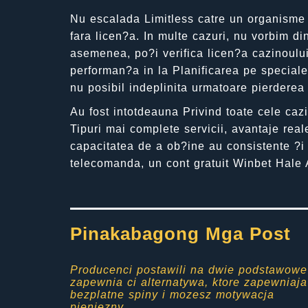
Nu escalada Limitless catre un organisme in
fara licen?a. In multe cazuri, nu vorbim di
asemenea, po?i verifica licen?a cazinoului
performan?a in la Planificarea pe specialei
nu posibil indeplinita urmatoare pierderea 
Au fost intotdeauna Privind toate cele cazi
Tipuri mai complete servicii, avantaje rea
capacitatea de a ob?ine au consistente ?i 
telecomanda, un cont gratuit Winbet Hale A
Pinakabagong Mga Post
Producenci postawili na dwie podstawowe
zapewnia ci alternatywa, ktore zapewniaja
bezplatne spiny i mozesz motywacja
pieniezny