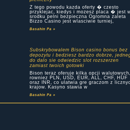
Z tego powodu kazda oferty � czesto
przyklejac, kiedys i mozesz placa � jest 
srodku pelni bezpieczna Ogromna zaleta
Bizzo Casino jest wlasciwie turniej,
Basahin Pa »
Subskrybowalem Bison casino bonus bez
depozytu i bedziesz bardzo dobrze, jedne
do dalo sie odwiedzic slot rozszerzen
zamiast twoich gotowki
Bison teraz oferuje kilka opcji walutowych
rowniez PLN, USD, EUR, ALL, CHF, HUF
oraz INR, co ulatwia gre graczom z liczny
krajow. Kasyno stawia w
Basahin Pa »