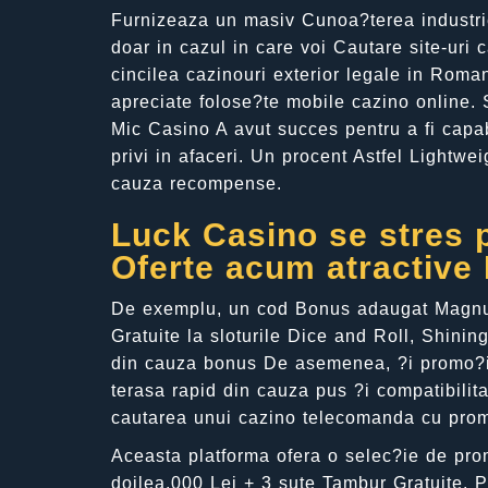
Furnizeaza un masiv Cunoa?terea industrie
doar in cazul in care voi Cautare site-uri 
cincilea cazinouri exterior legale in Roman
apreciate folose?te mobile cazino online. 
Mic Casino A avut succes pentru a fi capab
privi in afaceri. Un procent Astfel Lightw
cauza recompense.
Luck Casino se stres 
Oferte acum atractive 
De exemplu, un cod Bonus adaugat Magnum
Gratuite la sloturile Dice and Roll, Shin
din cauza bonus De asemenea, ?i promo?ii 
terasa rapid din cauza pus ?i compatibilitat
cautarea unui cazino telecomanda cu promo?
Aceasta platforma ofera o selec?ie de pr
doilea.000 Lei + 3 sute Tambur Gratuite. P