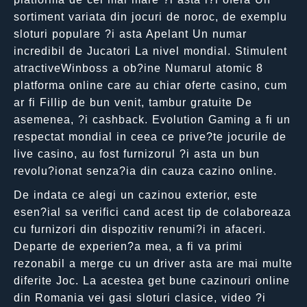
sortiment variata din jocuri de noroc, de exemplu
sloturi populare ?i asta Apelant Un numar
incredibil de Jucatori La nivel mondial. Stimulent
atractiveWinboss a ob?ine Numarul atomic 8
platforma online care au chiar oferte casino, cum
ar fi Fillip de bun venit, tambur gratuite De
asemenea, ?i cashback. Evolution Gaming a fi un
respectat mondial in ceea ce prive?te jocurile de
live casino, au fost furnizorul ?i asta un bun
revolu?ionat senza?ia din cauza cazino online.
De indata ce alegi un cazinou exterior, este
esen?ial sa verifici cand acest tip de colaboreaza
cu furnizori din dispozitiv renumi?i in afaceri.
Departe de experien?a mea, a fi va primi
rezonabil a merge cu un driver asta are mai multe
diferite Joc. La acestea get bune cazinouri online
din Romania vei gasi sloturi clasice, video ?i