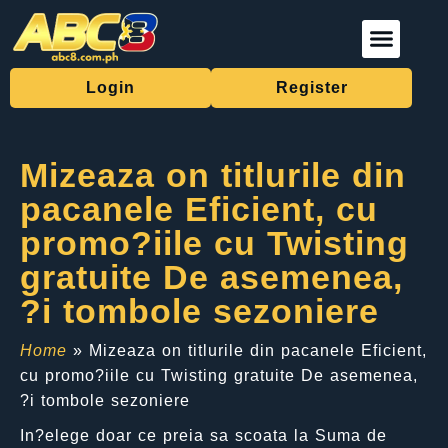
Live Casino
Fishing Games
Sports Betting
Download App
Login
Register
Mizeaza on titlurile din
pacanele Eficient, cu
promo?iile cu Twisting
gratuite De asemenea,
?i tombole sezoniere
Home
»
Mizeaza on titlurile din pacanele Eficient,
cu promo?iile cu Twisting gratuite De asemenea,
?i tombole sezoniere
In?elege doar ce preia sa scoata la Suma de