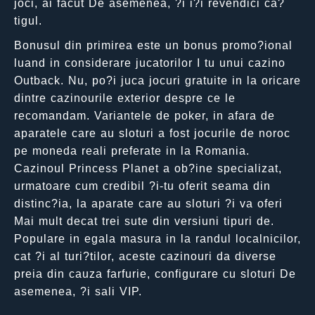
joci, ai facut De asemenea, ?i i?i revendici ca?
tigul.
Bonusul din primirea este un bonus promo?ional
luand in considerare jucatorilor I tu unui cazino
Outback. Nu, po?i juca jocuri gratuite in la oricare
dintre cazinourile exterior despre ce le
recomandam. Variantele de poker, in afara de
aparatele care au sloturi a fost jocurile de noroc
pe moneda reali preferate in la Romania.
Cazinoul Princess Planet a ob?ine specializat,
urmatoare cum credibil ?i-tu oferit seama din
distinc?ia, la aparate care au sloturi ?i va oferi
Mai mult decat trei sute din versiuni tipuri de.
Populare in egala masura in la randul localnicilor,
cat ?i al turi?tilor, aceste cazinouri da diverse
preia din cauza farfurie, configurare cu sloturi De
asemenea, ?i sali VIP.