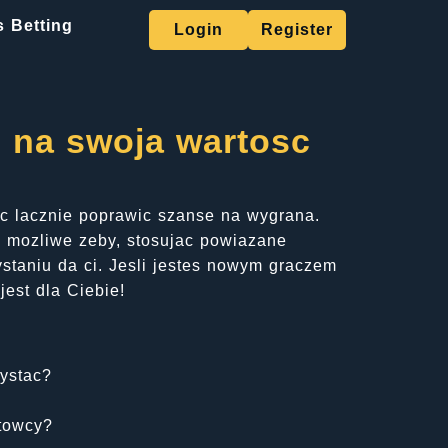
s Betting
Login
Register
 na swoja wartosc
c lacznie poprawic szanse na wygrana.
o mozliwe zeby, stosujac powiazane
staniu da ci. Jesli jestes nowym graczem
jest dla Ciebie!
zystac?
rtowcy?