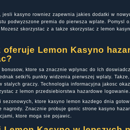
, jesli kasyno rowniez zapewnia jakies dodatki w nowyc
ostu podwyzszone premia do pierwsza wplate. Pomysl o
. Mozesz skorzystac z a takze skorzystac z lemon kasyn
 oferuje Lemon Kasyno hazar
ac?
bonusow, ktore sa znacznie wplynac do Ich doswiadcze
jednak setki% punkty widzenia pierwszej wplaty. Takze,
w stalych graczy. Technologia informacyjna jakosc ok
zystac z lemon przedsiebiorstwa hazardowe logowanie.
i sezonowych, ktore kasyno lemon kazdego dnia gotowa
ce nagrody. Znacznie probuje gonic strone kasyno haza
cjami, ktore moga sie pojawic.
ji Lemon Kasyno w lepszych