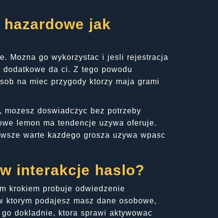
 hazardowe jak
Mozna go wykorzystac i jesli rejestracja
c dodatkowe da ci. Z tego powodu
posob na miec przygody ktorzy maja grami
c, mozesz doswiadczyc bez potrzeby
dowe lemon ma tendencje uzywa oferuje.
 zawsze warte kazdego grosza uzywa wpasc
 interakcje haslo?
ym krokiem probuje odwiedzenie
, w ktorym podajesz masz dane osobowe,
 go dokladnie, ktora sprawi aktywowac