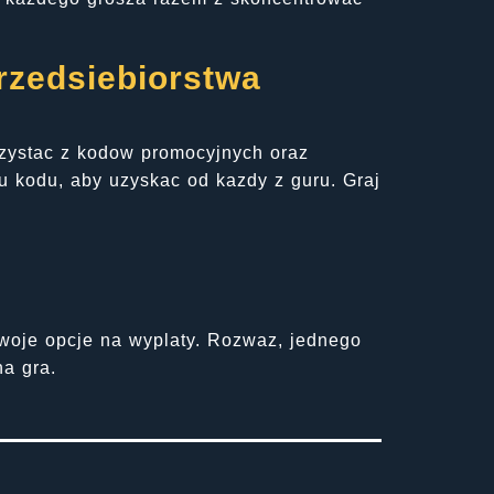
rzedsiebiorstwa
zystac z kodow promocyjnych oraz
u kodu, aby uzyskac od kazdy z guru. Graj
swoje opcje na wyplaty. Rozwaz, jednego
na gra.