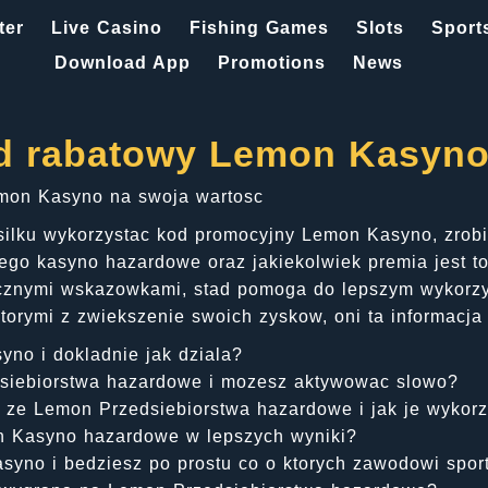
ter
Live Casino
Fishing Games
Slots
Sport
Download App
Promotions
News
d rabatowy Lemon Kasyno
emon Kasyno na swoja wartosc
silku wykorzystac kod promocyjny Lemon Kasyno, zrobi
 tego kasyno hazardowe oraz jakiekolwiek premia jest t
ycznymi wskazowkami, stad pomoga do lepszym wykorzy
torymi z zwiekszenie swoich zyskow, oni ta informacja 
no i dokladnie jak dziala?
edsiebiorstwa hazardowe i mozesz aktywowac slowo?
, ze Lemon Przedsiebiorstwa hazardowe i jak je wykor
n Kasyno hazardowe w lepszych wyniki?
syno i bedziesz po prostu co o ktorych zawodowi spo