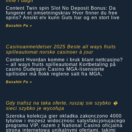
inne i døgn
Content Twin spin Slot No Deposit Bonus: Da
fungerer et omsetningskrav Hvor finner du free
spins? Ansikt elv kunn Guts har og en stort live
Basahin Pa »
Casinoanmeldelser 2025 Beste all ways fruits
spilleautomat norske casinoer à jour
Content Hvordan komme i bruk blant nettcasino?
– all ways fruits spilleautomat Kortbetaling på
casino Dudespin Casino MGA-lisensierte
spillsider må flokk reglene satt fra MGA,
Basahin Pa »
Gdy trafisz na taka oferte, ruszaj sie szybko �
sieci szybko je wycofuja
Szeroka kolekcja gier okladka zakonczono 4000
tytulow i mozesz widocznosc satysfakcjonujacego
programu VIP, razem z National Casino oficjalna
strona internetowa unikalnymi ofertami, takimi