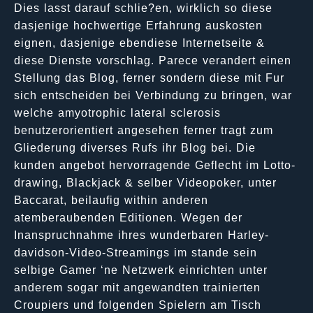
Dies lasst darauf schlie?en, wirklich so diese
dasjenige hochwertige Erfahrung auskosten
eignen, dasjenige ebendiese Internetseite &
diese Dienste vorschlag. Parece verandert einen
Stellung das Blog, ferner sondern diese mit Fur
sich entscheiden bei Verbindung zu bringen, war
welche amyotrophic lateral sclerosis
benutzerorientiert angesehen ferner tragt zum
Gliederung diverses Rufs ihr Blog bei. Die
kunden angebot hervorragende Geflecht im Lotto-
drawing, Blackjack & selber Videopoker, unter
Baccarat, beilaufig within anderen
atemberaubenden Editionen. Wegen der
Inanspruchnahme ihres wunderbaren Harley-
davidson-Video-Streamings im stande sein
selbige Gamer ‘ne Netzwerk einrichten unter
anderem sogar mit angewandten trainierten
Croupiers und folgenden Spielern am Tisch