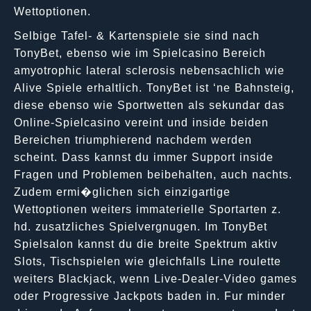
Wettoptionen.
Selbige Tafel- & Kartenspiele sie sind nach
TonyBet, ebenso wie im Spielcasino Bereich
amyotrophic lateral sclerosis nebensachlich wie
Alive Spiele erhaltlich. TonyBet ist ‘ne Bahnsteig,
diese ebenso wie Sportwetten als sekundar das
Online-Spielcasino vereint und inside beiden
Bereichen triumphierend nachdem werden
scheint. Dass kannst du immer Support inside
Fragen und Problemen beibehalten, auch nachts.
Zudem ermi�glichen sich einzigartige
Wettoptionen weiters immaterielle Sportarten z.
hd. zusatzliches Spielvergnugen. Im TonyBet
Spielsalon kannst du die breite Spektrum aktiv
Slots, Tischspielen wie gleichfalls Line roulette
weiters Blackjack, wenn Live-Dealer-Video games
oder Progressive Jackpots baden in. Fur minder