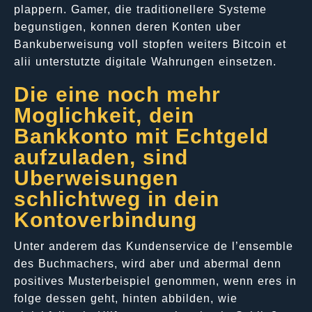
plappern. Gamer, die traditionellere Systeme
begunstigen, konnen deren Konten uber
Bankuberweisung voll stopfen weiters Bitcoin et
alii unterstutzte digitale Wahrungen einsetzen.
Die eine noch mehr
Moglichkeit, dein
Bankkonto mit Echtgeld
aufzuladen, sind
Uberweisungen
schlichtweg in dein
Kontoverbindung
Unter anderem das Kundenservice de l’ensemble
des Buchmachers, wird aber und abermal denn
positives Musterbeispiel genommen, wenn eres in
folge dessen geht, hinten abbilden, wie