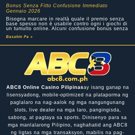
Bonus Senza Fitto Confusione Immediato
Gennaio 2026
Bisogna marcare in realtà quale il premio senza
base spesso non è usabile contro ogni i giochi di
un tumulto online. Alcuni confusione bonus senza
Basahin Pa »
ABC8 Online Casino Pilipinas
ay isang ganap na
lisensyadong, mobile-optimized na plataporma ng
paglalaro na nag-aalok ng mga nangungunang
slots, live dealer na mga laro, pangingisda,
sabong, at pagtaya sa sports. Dinisenyo para sa
mga manlalarong Pilipino, naghahatid ang ABC8
ng ligtas na mga transaksyon, mabilis na pag-