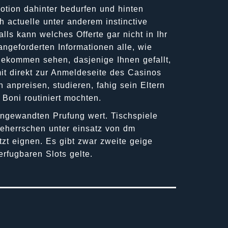
tion dahinter bedurfen und hinten
h actuelle unter anderem instinctive
ls kann welches Offerte gar nicht in Ihr
ngeforderten Informationen alle, wie
ekommen sehen, dasjenige Ihnen gefallt,
it direkt zur Anmeldeseite des Casinos
 anpreisen, studieren, fahig sein Eltern
 Boni routiniert mochten.
 angewandten Prufung wert. Tischspiele
eherrschen unter einsatz von dm
zt eignen. Es gibt zwar zweite geige
erfugbaren Slots gelte.