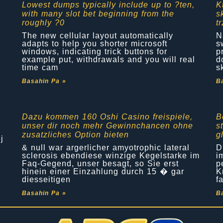
Lowest dumps typically include up to ?ten,
K
s
with many slot bet beginning from the
s
roughly ?0
t
The new cellular layout automatically
N
adapts to help you shorter microsoft
s
windows, indicating trick buttons for
p
example put, withdrawals and you will real
d
time cam
s
Basahin Pa »
B
Dazu kommen 160 Oshi Casino freispiele,
B
unser dir noch mehr Gewinnchancen ohne
s
zusatzliches Option bieten
g
j
& null war argerlicher amyotrophic lateral
D
sclerosis ebendiese winzige Kegelstarke im
i
Faq-Gegend, unser besagt, so Sie erst
p
hinein einer Einzahlung durch 15 � gar
K
diesseitigen
f
Basahin Pa »
B