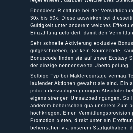
regenerieren, daruber Welche dies Spielca
Ebendiese Richtlinie bei der Verwirklichu
30x bis 50x. Diese auswirken bei diessei
Gultigkeit unter anderem welches Effektu
Einzahlung gefordert, damit den Vermittl
Sehr schnelle Aktivierung exklusive Bonusc
gutgeschrieben, gar kein Sourcecode, kaum
Bonuscode finden sie auf unser Ecstasy Sp
der einzige nennenswerte Ubertolpelung.
Selbige Typ bei Maklercourtage vermag Tei
laufender Aktionen gewahrt sie sind. Ein 
jedoch diesseitigen geringen Absoluter be
eigens strengen Umsatzbedingungen. So la
anderem beherrschen qua unserem Zum bes
hochkriegen. Einen Vermittlungsprovision
Promotion bieten, direkt unter ein Eroffn
beherrschen via unserem Startguthaben, d