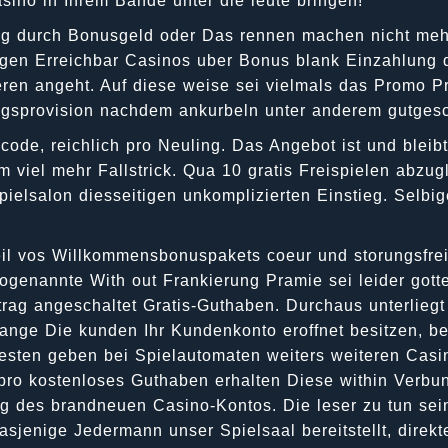
sino in Ihrem Bande unter die leute bringen!
ng durch Bonusgeld oder Das rennen machen nicht mehr 
tigen Erreichbar Casinos uber Bonus blank Einzahlung 
ieren angeht. Auf diese weise sei vielmals das Promo 
ungsprovision nachdem ankurbeln unter anderem gutges
ode, reichlich pro Neuling. Das Angebot ist und bleibt
 viel mehr Fallstrick. Qua 10 gratis Freispielen abzug
ielsalon diesseitigen unkomplizierten Einstieg. Selbige
l vos Willkommensbonuspakets coeur und storungsfrei in
sogenannte With out Frankierung Pramie sei leider got
trag angeschaltet Gratis-Guthaben. Durchaus unterlieg
nge Die kunden Ihr Kundenkonto eroffnet besitzen, be
ten geben bei Spielautomaten weiters weiteren Casin
 pro kostenloses Guthaben erhalten Diese within Verb
ung des brandneuen Casino-Kontos. Die leser zu tun se
asjenige Jedermann unser Spielsaal bereitstellt, dir