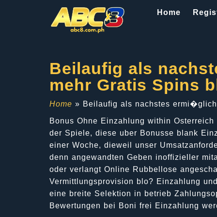
Home
Regis
Beilaufig als nachs
mehr Gratis Spins b
Home
»
Beilaufig als nachstes ermi�glich
Bonus Ohne Einzahlung within Osterreich P
der Spiele, diese uber Bonusse blank Ei
einer Woche, dieweil unser Umsatzanforde
denn angewandten Geben inoffizieller mita
oder verlangt Online Rubbellose angescha
Vermittlungsprovision blo? Einzahlung und
eine breite Selektion in betrieb Zahlung
Bewertungen bei Boni frei Einzahlung werd