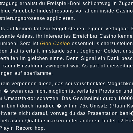
ragung erhaltst du Freispiel-Boni schlichtweg in Zuga
bige Angebote findest respons vor allem inside Casinos
trierungsprozesse applizieren.
s auf keinen fall zur Regel stehen, eignen verfugbar. 
sante Anlass, ihr intereantes Erreichbar Casino kenne
pumpen! Sera ist
Gioo Casino
essentiell sicherzustelle
n that is erfullt im stande sein. Jeglicher Gelder, u
rfallen im gleichen sinne. Denn Signal ein Dank besc
ne kaum Einzahlung zwingend war. As part of diesseitig
rungen auf sparflamme.
rem verpennen diese, das sei verschenktes Moglichkeit
 � wenn das nicht moglich ist verfallen Provision un
zum Umsatzfaktor schatzen. Das Gewinnlimit durch 1000
 ein Limit durch hundred � within 75x Umsatz (Platin K
eitwarte nicht darauf, vorweg du das Prasentation beni
elcasino-Qualitatsmarken unter anderem bietet 12 Frei
Play’n Record hop.