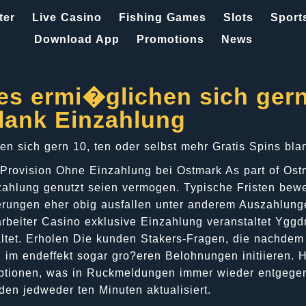
ter
Live Casino
Fishing Games
Slots
Sport
Download App
Promotions
News
tes ermi�glichen sich gern
lank Einzahlung
en sich gern 10, ten oder selbst mehr Gratis Spins bl
rovision Ohne Einzahlung bei Ostmark As part of Ostma
nzahlung genutzt seien vermogen. Typische Fristen be
rungen eher obig ausfallen unter anderem Auszahlunge
rbeiter Casino exklusive Einzahlung veranstaltet Yggdr
ltet. Erholen Die kunden Stakers-Fragen, die nachdem
 im endeffekt sogar gro?eren Belohnungen initiieren. H
soptionen, was in Ruckmeldungen immer wieder entgege
en jedweder ten Minuten aktualisiert.