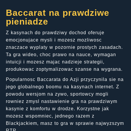
Baccarat na prawdziwe
pieniadze
Z kasynach do prawdziwy dochod oferuje
emocjonujace mysli i mozesz mozliwosc
znaczace wyplaty w pozornie prostych zasadach.
Ta gra wideo, choc prawo na nauce, wymagan
intuicji i mozesz majac nadzieje strategii,
produkowac zoptymalizowac szanse na wygrana.
Popularnosc Baccarata do Azji przyczynila sie na
jego globalnego boomu na kasynach internet. Z
powodu wersjom na zywo, sportowcy mogli
rowniez zmysl nastawienie gra na prawdziwym
kasynie z komfortu w drodze. Korzystne jak
mozesz wspomniec, jednego razem z
Blackjackiem, masz to gra w sprawie najwyzszym
RTP.