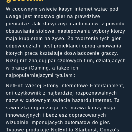
W cudownym swiecie kasyn internet wziac pod
uwage jest mnostwo gier na prawdziwe
pieniadze. Jak klasycznych automatow, z powodu
obstawianie stolowe, nastepowaniu wybory ktorzy
maja krupierem na zywo. Za tworzenie tych gier
odpowiedzialni jest projektanci oprogramowania,
ktorych praca ksztaltuja doswiadczenie graczy.
Nizej niz znajduj par czolowych firm, dzialajacych
w branzy iGaming, a takze ich
najpopularniejszymi tytulami:
NetEnt: Wiecej Strony internetowe Entertainment,
oni uzytkownik z najbardziej rozpoznawalnych
nazw w cudownym swiecie hazardu internet. Ta
szwedzka organizacja jest nazwa ktorzy maja
innowacyjnych i bedziesz dopracowanych
wizualnie imponujacych automatow do gier.
Typowe produkcje NetEnt to Starburst, Gonzo’s