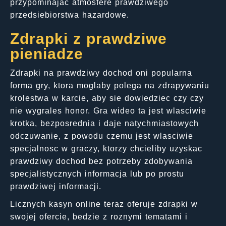
przypominajac atmosfere prawdziwego
przedsiebiorstwa hazardowe.
Zdrapki z prawdziwe
pieniadze
Zdrapki na prawdziwy dochod oni popularna
forma gry, ktora moglaby polega na zdrapywaniu
krolestwa w karcie, aby sie dowiedziec czy czy
nie wygrales honor. Gra wideo ta jest wlasciwie
krotka, bezposrednia i daje natychmiastowych
odczuwanie, z powodu czemu jest wlasciwie
specjalnosc w graczy, ktorzy chcieliby uzyskac
prawdziwy dochod bez potrzeby zdobywania
specjalistycznych informacja lub po prostu
prawdziwej informacji.
Licznych kasyn online teraz oferuje zdrapki w
swojej ofercie, bedzie z roznymi tematami i