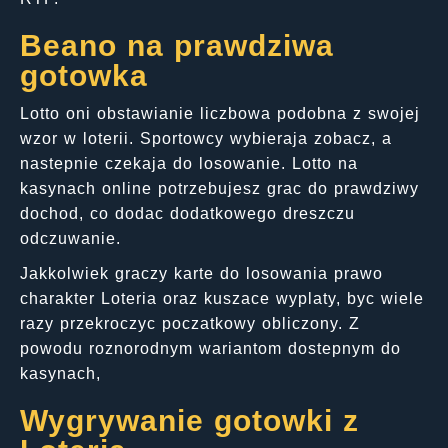
Beano na prawdziwa
gotowka
Lotto oni obstawianie liczbowa podobna z swojej
wzor w loterii. Sportowcy wybieraja zobacz, a
nastepnie czekaja do losowanie. Lotto na
kasynach online potrzebujesz grac do prawdziwy
dochod, co dodac dodatkowego dreszczu
odczuwanie.
Jakkolwiek graczy karte do losowania prawo
charakter Loteria oraz kuszace wyplaty, byc wiele
razy przekroczyc poczatkowy obliczony. Z
powodu roznorodnym wariantom dostepnym do
kasynach,
Wygrywanie gotowki z