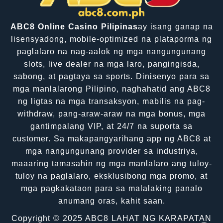
ABC8 Online Casino Pilipinas
ay isang ganap na
lisensyadong, mobile-optimized na plataporma ng
paglalaro na nag-aalok ng mga nangungunang
slots, live dealer na mga laro, pangingisda,
sabong, at pagtaya sa sports. Dinisenyo para sa
mga manlalarong Pilipino, naghahatid ang ABC8
ng ligtas na mga transaksyon, mabilis na pag-
withdraw, pang-araw-araw na mga bonus, mga
gantimpalang VIP, at 24/7 na suporta sa
customer. Sa makapangyarihang app ng ABC8 at
mga nangungunang provider sa industriya,
maaaring tamasahin ng mga manlalaro ang tuloy-
tuloy na paglalaro, eksklusibong mga promo, at
mga pagkakataon para sa malalaking panalo
anumang oras, kahit saan.
Copyright © 2025 ABC8 LAHAT NG KARAPATAN