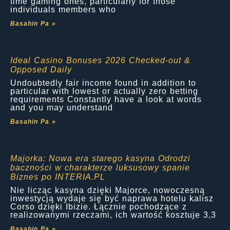
time gaming ones, particularly for those
individuals members who
Basahin Pa »
Ideal Casino Bonuses 2026 Checked-out &
Opposed Daily
Undoubtedly fair income found in addition to
particular with lowest or actually zero betting
requirements Constantly have a look at words
and you may understand
Basahin Pa »
Majorka: Nowa era starego kasyna Odrodzi
baczności w charakterze luksusowy spanie
Biznes po INTERIA.PL
Nie licząc kasyna dzięki Majorce, nowoczesną
inwestycją wydaje się być naprawa hotelu kalisz
Corso dzięki Ibizie. Łącznie pochodzące z
realizowanymi rzeczami, ich wartość kosztuje 3,3
Basahin Pa »