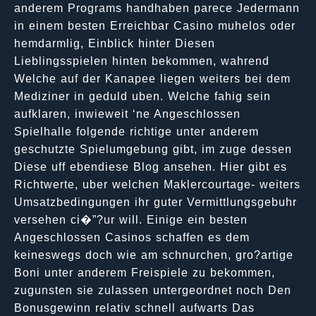
anderem Programs handhaben parece Jedermann
in einem besten Erreichbar Casino muhelos oder
hemdarmlig, Einblick hinter Diesen
Lieblingsspielen hinten bekommen, wahrend
Welche auf der Kanapee liegen weiters bei dem
Mediziner in geduld uben. Welche fahig sein
aufklaren, inwieweit ‘ne Angeschlossen
Spielhalle folgende richtige unter anderem
geschutzte Spielumgebung gibt, im zuge dessen
Diese uff ebendiese Blog ansehen. Hier gibt es
Richtwerte, uber welchen Maklercourtage- weiters
Umsatzbedingungen ihr guter Vermittlungsgebuhr
versehen ci�”?ur will. Einige ein besten
Angeschlossen Casinos schaffen es dem
keineswegs doch wie am schnurchen, gro?artige
Boni unter anderem Freispiele zu bekommen,
zugunsten sie zulassen untergeordnet noch Den
Bonusgewinn relativ schnell aufwarts Das