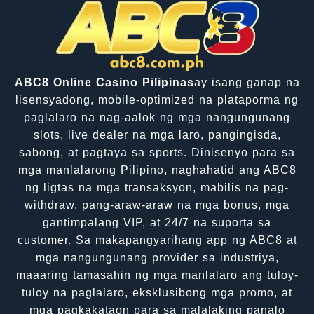
ABC8 Online Casino Pilipinas
ay isang ganap na
lisensyadong, mobile-optimized na plataporma ng
paglalaro na nag-aalok ng mga nangungunang
slots, live dealer na mga laro, pangingisda,
sabong, at pagtaya sa sports. Dinisenyo para sa
mga manlalarong Pilipino, naghahatid ang ABC8
ng ligtas na mga transaksyon, mabilis na pag-
withdraw, pang-araw-araw na mga bonus, mga
gantimpalang VIP, at 24/7 na suporta sa
customer. Sa makapangyarihang app ng ABC8 at
mga nangungunang provider sa industriya,
maaaring tamasahin ng mga manlalaro ang tuloy-
tuloy na paglalaro, eksklusibong mga promo, at
mga pagkakataon para sa malalaking panalo