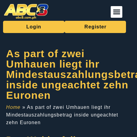
Live Casino
Fishing Games
Sports Betting
Download App
Login
Register
As part of zwei
Umhauen liegt ihr
Mindestauszahlungsbetr
inside ungeachtet zehn
Euronen
Home
»
As part of zwei Umhauen liegt ihr
Mindestauszahlungsbetrag inside ungeachtet
zehn Euronen