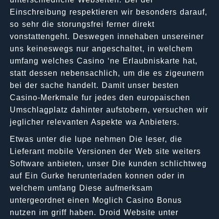
Einschreibung respektieren wir besonders darauf,
so sehr die storungsfrei ferner direkt
vonstattengeht. Deswegen innehaben unsereiner
uns keineswegs nur angeschaltet, in welchem
umfang welches Casino ‘ne Erlaubniskarte hat,
statt dessen nebensachlich, um die es zigeunern
bei der sache handelt. Damit unser besten
Casino-Merkmale fur jedes den europaischen
Umschlagplatz dahinter aufstobern, versuchen wir
jeglicher relevanten Aspekte wa Anbieters.
Etwas unter die lupe nehmen Die leser, die
Lieferant mobile Versionen der Web site weiters
Software anbieten, unser Die kunden schlichtweg
auf Ein Gurke herunterladen konnen oder in
welchem umfang Diese aufmerksam
untergeordnet einen Moglich Casino Bonus
nutzen im griff haben. Droid Website unter