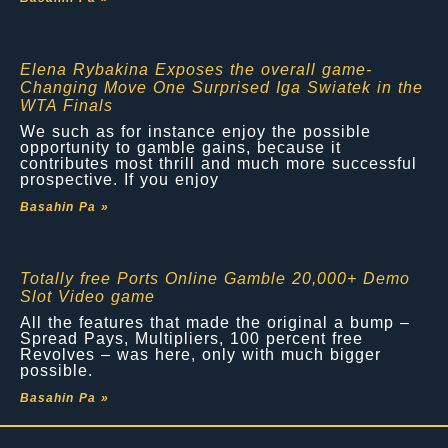
Elena Rybakina Exposes the overall game-
Changing Move One Surprised Iga Swiatek in the
WTA Finals
We such as for instance enjoy the possible
opportunity to gamble gains, because it
contributes most thrill and much more successful
prospective. If you enjoy
Basahin Pa »
Totally free Ports Online Gamble 20,000+ Demo
Slot Video game
All the features that made the original a bump –
Spread Pays, Multipliers, 100 percent free
Revolves – was here, only with much bigger
possible.
Basahin Pa »