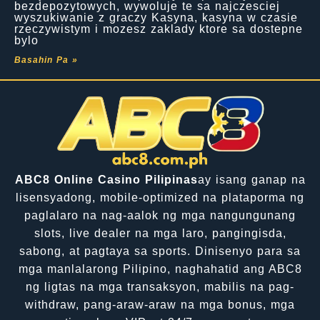
bezdepozytowych, wywoluje te sa najczesciej
wyszukiwanie z graczy Kasyna, kasyna w czasie
rzeczywistym i mozesz zaklady ktore sa dostepne
bylo
Basahin Pa »
ABC8 Online Casino Pilipinas
ay isang ganap na
lisensyadong, mobile-optimized na plataporma ng
paglalaro na nag-aalok ng mga nangungunang
slots, live dealer na mga laro, pangingisda,
sabong, at pagtaya sa sports. Dinisenyo para sa
mga manlalarong Pilipino, naghahatid ang ABC8
ng ligtas na mga transaksyon, mabilis na pag-
withdraw, pang-araw-araw na mga bonus, mga