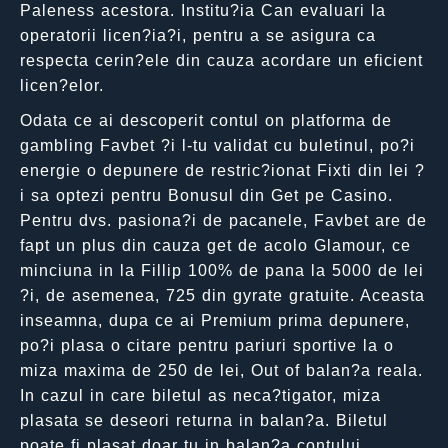
Paleness acestora. Institu?ia Can evaluari la
operatorii licen?ia?i, pentru a se asigura ca
respecta cerin?ele din cauza acordare un eficient
licen?elor.
Odata ce ai descoperit contul on platforma de
gambling Favbet ?i l-tu validat cu buletinul, po?i
energie o depunere de restric?ionat Fixti din lei ?
i sa optezi pentru Bonusul din Get pe Casino.
Pentru dvs. pasiona?i de pacanele, Favbet are de
fapt un plus din cauza get de acolo Glamour, ce
minciuna in la Fillip 100% de pana la 5000 de lei
?i, de asemenea, 725 din gyrate gratuite. Aceasta
inseamna, dupa ce ai Premium prima depunere,
po?i plasa o citare pentru pariuri sportive la o
miza maxima de 250 de lei, Out of balan?a reala.
In cazul in care biletul as neca?tigator, miza
plasata se deseori returna in balan?a. Biletul
poate fi plasat doar tu in balan?a contului